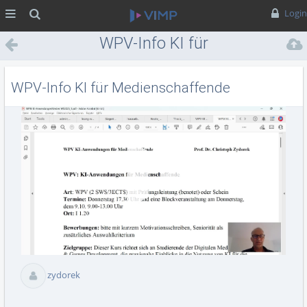
MENÜ
Suche
Login
WPV-Info KI für
Medienschaffende
WPV-Info KI für Medienschaffende
Vid
abs
zydorek