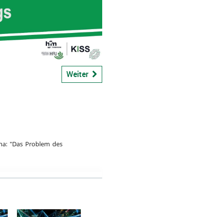
bspiel
Weiter
ema: "Das Problem des