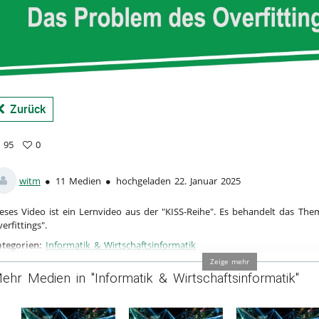
a
Zurück
95
0
vorites
ews
witm
11 Medien
hochgeladen 22. Januar 2025
eses Video ist ein Lernvideo aus der "KISS-Reihe". Es behandelt das Th
erfittings".
tegorien:
Informatik & Wirtschaftsinformatik
Zeige mehr
ehr Medien in "Informatik & Wirtschaftsinformatik"