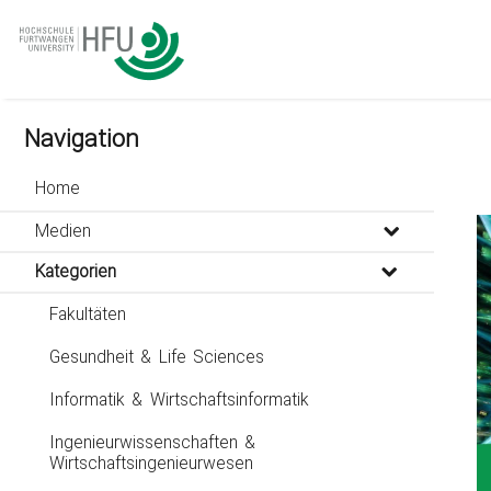
go
go
go
to
to
to
navigation
main
footer
content
Navigation
Home
Medien
Kategorien
Fakultäten
Gesundheit & Life Sciences
Informatik & Wirtschaftsinformatik
Ingenieurwissenschaften &
Wirtschaftsingenieurwesen