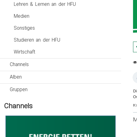
Lehren & Lernen an der HFU
Medien
Sonstiges
Studieren an der HFU
Wirtschaft
Channels
0
95
fa
vi
Alben
Gruppen
Di
Ov
Channels
Ka
M