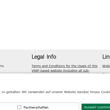
Legal Info
Lin
ms.
Terms and Conditions for the Usage of this
Mobi
ViMP based website (including all sub-
Site
pages)
Privacy Statement for this ViMP based
Website incl. Sub-pages
r zu gestalten. Wir verwenden auf unserer Website darüber hinaus Cookie
Legal notice
Cookie-Zustimmung
Auswahl zustim
Partnerschaften