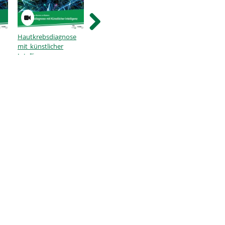
Hautkrebsdiagnose
Convolutional Neural
VR Showroom -
mit künstlicher
Networks
Demonstrator
Intelligenz