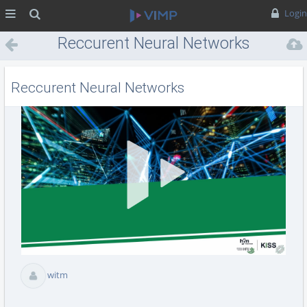
MENÜ
Suche
Login
Reccurent Neural Networks
Reccurent Neural Networks
Vid
abs
witm