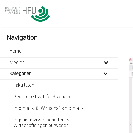
go
go
go
to
to
to
navigation
main
footer
content
Navigation
Home
Medien
Kategorien
Fakultäten
Gesundheit & Life Sciences
Informatik & Wirtschaftsinformatik
Ingenieurwissenschaften &
Wirtschaftsingenieurwesen