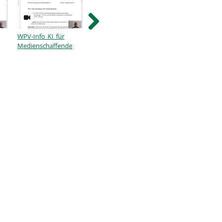
WPV-Info KI für
Autoencoder
Neuronale
Medienschaffende
Netzwerke