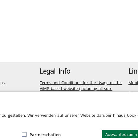
Legal Info
Lin
ms.
Terms and Conditions for the Usage of this
Mobi
ViMP based website (including all sub-
Site
pages)
Privacy Statement for this ViMP based
Website incl. Sub-pages
r zu gestalten. Wir verwenden auf unserer Website darüber hinaus Cookie
Legal notice
Cookie-Zustimmung
Auswahl zustim
Partnerschaften