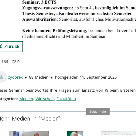
a
Zurück
166
0
6
vorites
ews
zydorek
88 Medien
hochgeladen 11. September 2025
eses Seminar beantwortet Ihre Fragen zum Einsatz von Ki beim Erstellen 
tegorien:
Medien
,
Wirtschaft
,
Fakultäten
Zeige mehr
ehr Medien in "Medien"