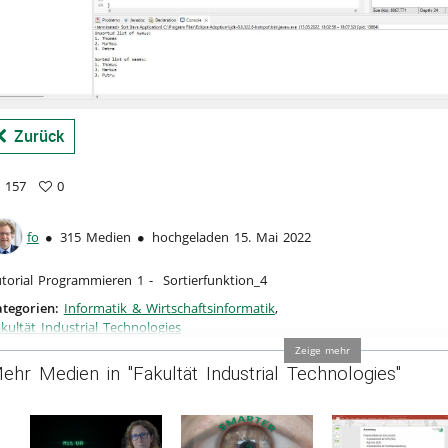
a
Zurück
157
0
7
vorites
ews
fo
315 Medien
hochgeladen 15. Mai 2022
torial Programmieren 1 - Sortierfunktion_4
tegorien:
Informatik & Wirtschaftsinformatik
,
kultät Industrial Technologies
Zeige mehr
ehr Medien in "Fakultät Industrial Technologies"