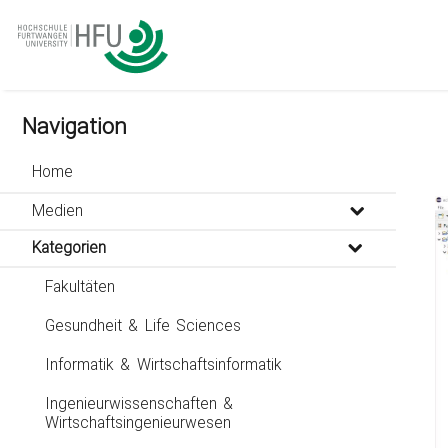
go
go
go
to
to
to
navigation
main
footer
content
Navigation
Home
Medien
Kategorien
Fakultäten
Gesundheit & Life Sciences
Informatik & Wirtschaftsinformatik
Ingenieurwissenschaften &
Wirtschaftsingenieurwesen