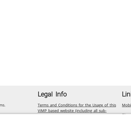
Legal Info
Lin
ms.
Terms and Conditions for the Usage of this
Mobi
ViMP based website (including all sub-
Site
pages)
Privacy Statement for this ViMP based