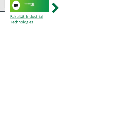
Fakultät Industrial
Tutorial
Tutorial
Technologies
Programmieren 1 -
Programmieren 1 
Eingabefunktion_OO_8
Eingabefunktion_