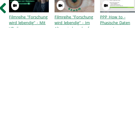
Filmreihe "Forschung
Filmreihe "Forschung
PPP How to -
wird lebendig" - Mit
wird lebendig" - Im
Phasische Daten
VR die
Alter wieder scharf
auswerten
Zusammenarbeit mit
sehen, ohne
Robotern erforschen
Gleitsichtbrille?