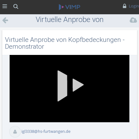
MENÜ
Suche
Login
Virtuelle Anprobe von
Kopfbedeckungen -
Demonstrator
Virtuelle Anprobe von Kopfbedeckungen -
Demonstrator
Vid
abs
igl3338@hs-furtwangen.de