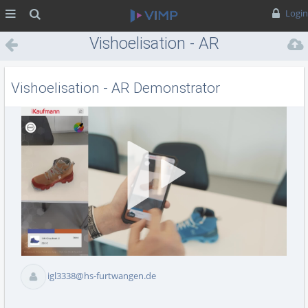
MENÜ
Suche
Login
Vishoelisation - AR
Demonstrator
Vishoelisation - AR Demonstrator
Vid
abs
igl3338@hs-furtwangen.de