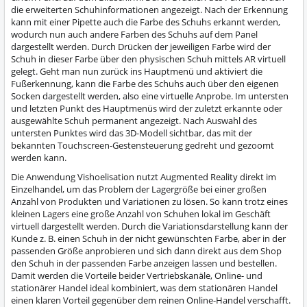
die erweiterten Schuhinformationen angezeigt. Nach der Erkennung
kann mit einer Pipette auch die Farbe des Schuhs erkannt werden,
wodurch nun auch andere Farben des Schuhs auf dem Panel
dargestellt werden. Durch Drücken der jeweiligen Farbe wird der
Schuh in dieser Farbe über den physischen Schuh mittels AR virtuell
gelegt. Geht man nun zurück ins Hauptmenü und aktiviert die
Fußerkennung, kann die Farbe des Schuhs auch über den eigenen
Socken dargestellt werden, also eine virtuelle Anprobe. Im untersten
und letzten Punkt des Hauptmenüs wird der zuletzt erkannte oder
ausgewählte Schuh permanent angezeigt. Nach Auswahl des
untersten Punktes wird das 3D-Modell sichtbar, das mit der
bekannten Touchscreen-Gestensteuerung gedreht und gezoomt
werden kann.
Die Anwendung Vishoelisation nutzt Augmented Reality direkt im
Einzelhandel, um das Problem der Lagergröße bei einer großen
Anzahl von Produkten und Variationen zu lösen. So kann trotz eines
kleinen Lagers eine große Anzahl von Schuhen lokal im Geschäft
virtuell dargestellt werden. Durch die Variationsdarstellung kann der
Kunde z. B. einen Schuh in der nicht gewünschten Farbe, aber in der
passenden Größe anprobieren und sich dann direkt aus dem Shop
den Schuh in der passenden Farbe anzeigen lassen und bestellen.
Damit werden die Vorteile beider Vertriebskanäle, Online- und
stationärer Handel ideal kombiniert, was dem stationären Handel
einen klaren Vorteil gegenüber dem reinen Online-Handel verschafft.