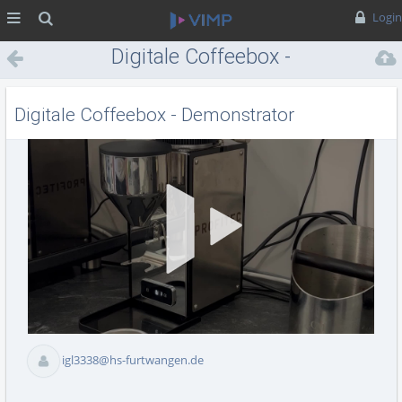
MENÜ
Suche
Login
Digitale Coffeebox -
Demonstrator
Digitale Coffeebox - Demonstrator
Vid
abs
igl3338@hs-furtwangen.de