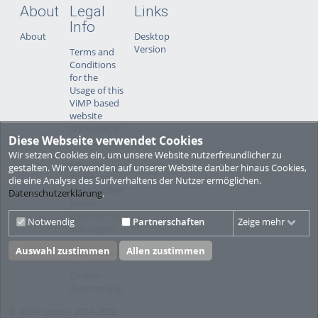
About
Legal
Links
Info
About
Desktop
Version
Terms and
Conditions
for the
Usage of this
ViMP based
website
(including all
Diese Webseite verwendet Cookies
sub-pages)
Wir setzen Cookies ein, um unsere Website nutzerfreundlicher zu
Privacy
gestalten. Wir verwenden auf unserer Website darüber hinaus Cookies,
Statement
die eine Analyse des Surfverhaltens der Nutzer ermöglichen.
for this ViMP
Datenschutzerklärung
.
based
Website incl.
Notwendig
Partnerschaften
Zeige mehr
Sub-pages
Auswahl zustimmen
Allen zustimmen
Legal notice
Cookie-
Zustimmung
© VIMP GmbH 2010-2022